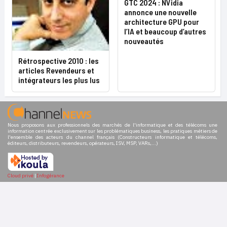
GTC 2024 : NVidia
annonce une nouvelle
architecture GPU pour
l’IA et beaucoup d’autres
nouveautés
Rétrospective 2010 : les
articles Revendeurs et
intégrateurs les plus lus
Nous proposons aux professionnels des marchés de l'informatique et des télécoms une
information centrée exclusivement sur les problématiques business, les pratiques métiers de
l'ensemble des acteurs du channel français (Constructeurs informatique et télécoms,
éditeurs, distributeurs, revendeurs, opérateurs, ISV, MSP, VARs,...)
Cloud privé
|
Infogérance