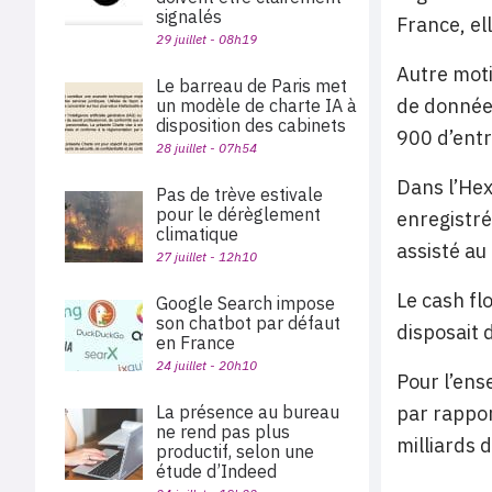
signalés
France, el
29 juillet - 08h19
Autre moti
Le barreau de Paris met
de données
un modèle de charte IA à
disposition des cabinets
900 d’entr
28 juillet - 07h54
Dans l’Hex
Pas de trève estivale
pour le dérèglement
enregistré
climatique
assisté au
27 juillet - 12h10
Le cash fl
Google Search impose
son chatbot par défaut
disposait 
en France
24 juillet - 20h10
Pour l’ens
La présence au bureau
par rappor
ne rend pas plus
milliards d
productif, selon une
étude d’Indeed