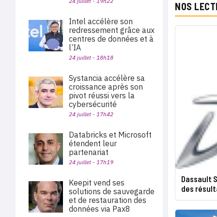
24 juillet - 19h22
NOS LECT
Intel accélère son
redressement grâce aux
centres de données et à
l’IA
24 juillet - 18h18
Systancia accélère sa
croissance après son
pivot réussi vers la
cybersécurité
24 juillet - 17h42
Databricks et Microsoft
étendent leur
partenariat
24 juillet - 17h19
Dassault S
Keepit vend ses
des résult
solutions de sauvegarde
et de restauration des
données via Pax8