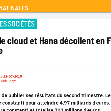
MATINALES
ES SOCIÉTÉS
le cloud et Hana décollent en 
e
le
22-07-2015
r
Dirk Basyn
 de publier ses résultats du second trimestre. L
 constant) pour atteindre 4,97 milliards d’euros
re constant) et totalise 701 millions d’euros.