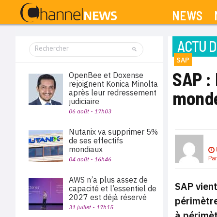
NEWS
ACTU D
SAP
SAP : 
OpenBee et Doxense
rejoignent Konica Minolta
mond
après leur redressement
judiciaire
06 août - 17h03
Nutanix va supprimer 5%
de ses effectifs
mondiaux
Pa
04 août - 16h46
AWS n’a plus assez de
SAP vient
capacité et l’essentiel de
2027 est déjà réservé
périmètre
31 juillet - 17h15
à périmèt