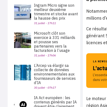
Ingram Micro signe son
meilleur deuxième
Notamment 
trimestre et stocke avant
millions d’
la hausse des prix
31 juillet - 17h11
Ce résulta
Microsoft clôt son
générant 5
exercice à 331 milliards
et pousse ses
licences e
partenaires vers la
facturation à l’usage
31 juillet - 17h06
LA NEWS
L’Arcep va élargir sa
L'act
collecte de données
environnementales aux
L'essenti
fournisseurs de services
dans votr
d’IA
30 juillet - 07h17
IA Act européen : les
Le moteur 
contenus générés par IA
région Asi
doivent être clairement