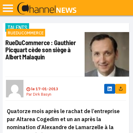
TALENTS
RUEDUCOMMERCE
RueDuCommerce : Gauthier
Picquart cède son siège à
Albert Malaquin
le
17-01-2013
Par
Dirk Basyn
Quatorze mois après le rachat de l’entreprise
par Altarea Cogedim et un an après la
nomination d’Alexandre de Lamarzelle à la