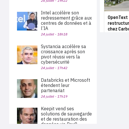
24 juillet - 19h22
Intel accélère son
OpenText
redressement grâce aux
restructur
centres de données et à
l’IA
chez Carb
24 juillet - 18h18
Systancia accélère sa
croissance après son
pivot réussi vers la
cybersécurité
24 juillet - 17h42
Databricks et Microsoft
étendent leur
partenariat
24 juillet - 17h19
Keepit vend ses
solutions de sauvegarde
et de restauration des
données via Pax8