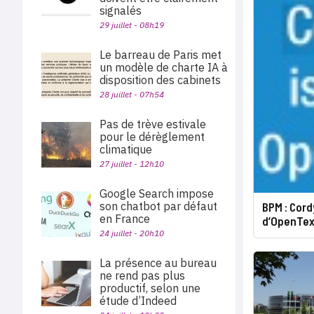
signalés
29 juillet - 08h19
Le barreau de Paris met
un modèle de charte IA à
disposition des cabinets
28 juillet - 07h54
Pas de trève estivale
pour le dérèglement
climatique
27 juillet - 12h10
Google Search impose
son chatbot par défaut
BPM : Cord
en France
d’OpenTex
24 juillet - 20h10
La présence au bureau
ne rend pas plus
productif, selon une
étude d’Indeed