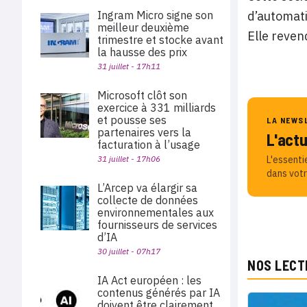
Ingram Micro signe son
d’automati
meilleur deuxième
Elle reven
trimestre et stocke avant
la hausse des prix
31 juillet - 17h11
Microsoft clôt son
exercice à 331 milliards
et pousse ses
LA NEWS
partenaires vers la
L'act
facturation à l’usage
31 juillet - 17h06
L'essenti
dans votr
L’Arcep va élargir sa
collecte de données
environnementales aux
fournisseurs de services
d’IA
30 juillet - 07h17
NOS LECT
IA Act européen : les
contenus générés par IA
doivent être clairement