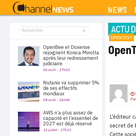
NEWS
ACTU D
OPENTEXT
OpenT
OpenBee et Doxense
rejoignent Konica Minolta
après leur redressement
judiciaire
06 août - 17h03
Nutanix va supprimer 5%
de ses effectifs
mondiaux
Pa
04 août - 16h46
AWS n’a plus assez de
L’éditeur 
capacité et l’essentiel de
2027 est déjà réservé
secret de
31 juillet - 17h15
Cette soci