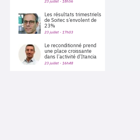
23 juillet - 18h56
Les résultats trimestriels
de Soitec s’envolent de
23%
23 juillet - 17h03
Le reconditionné prend
une place croissante
dans l’activité d’Itancia
23 juillet - 16h48
Atos lance sa
plateforme de cloud
PLAN DU SITE
souverain
Actu des sociétés
23 juillet - 16h44
Agenda
Nous proposons aux professionnels des marchés de
En bref
l'informatique et des télécoms une information centrée
exclusivement sur les problématiques business, les pratiques
Alphabet dépasse les
Expertises
métiers de l'ensemble des acteurs du channel français
attentes, porté par la
Interviews
(Constructeurs informatique et télécoms, éditeurs,
distributeurs, revendeurs, opérateurs, ISV, MSP, VARs,...)
croissance de 82% de
Google Cloud
23 juillet - 15h56
Cloud privé
|
Infogérance