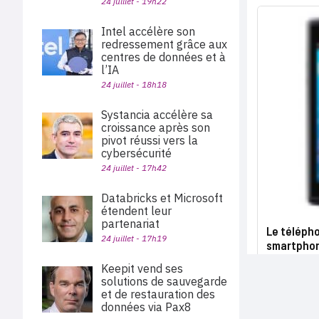
24 juillet - 19h22
Intel accélère son
redressement grâce aux
centres de données et à
l’IA
24 juillet - 18h18
Systancia accélère sa
croissance après son
pivot réussi vers la
cybersécurité
24 juillet - 17h42
Databricks et Microsoft
étendent leur
partenariat
Le télépho
24 juillet - 17h19
smartpho
Keepit vend ses
solutions de sauvegarde
et de restauration des
données via Pax8