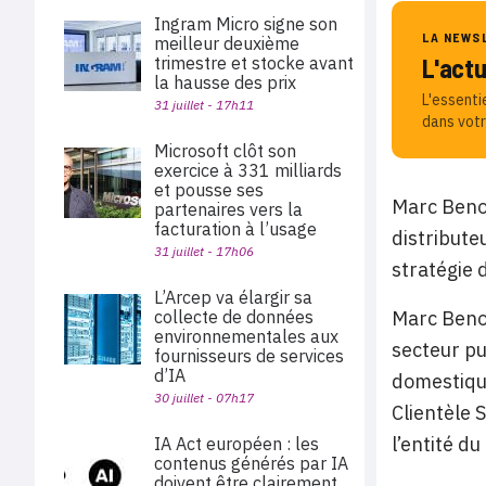
Ingram Micro signe son
LA NEWS
meilleur deuxième
trimestre et stocke avant
L'act
la hausse des prix
L'essenti
31 juillet - 17h11
dans votr
Microsoft clôt son
exercice à 331 milliards
et pousse ses
Marc Benol
partenaires vers la
facturation à l’usage
distribute
31 juillet - 17h06
stratégie 
L’Arcep va élargir sa
collecte de données
Marc Benol
environnementales aux
secteur pu
fournisseurs de services
d’IA
domestique
30 juillet - 07h17
Clientèle 
l’entité d
IA Act européen : les
contenus générés par IA
doivent être clairement