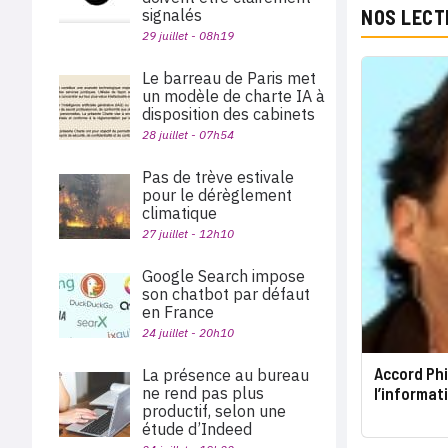
signalés
NOS LECT
29 juillet - 08h19
Le barreau de Paris met
un modèle de charte IA à
disposition des cabinets
28 juillet - 07h54
Pas de trève estivale
pour le dérèglement
climatique
27 juillet - 12h10
Google Search impose
son chatbot par défaut
en France
24 juillet - 20h10
Accord Phi
La présence au bureau
l’informat
ne rend pas plus
productif, selon une
étude d’Indeed