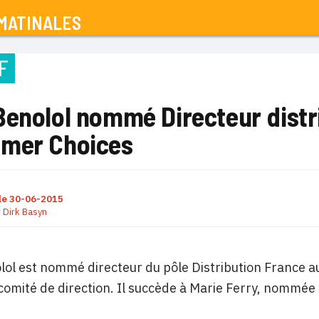
MATINALES
F
Benolol nommé Directeur distr
mer Choices
le
30-06-2015
r
Dirk Basyn
ol est nommé directeur du pôle Distribution France au 
 comité de direction. Il succède à Marie Ferry, nommé