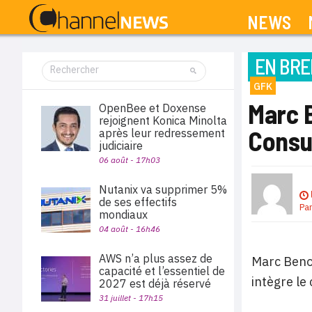
NEWS
EN BRE
GFK
Marc 
OpenBee et Doxense
rejoignent Konica Minolta
Consu
après leur redressement
judiciaire
06 août - 17h03
Nutanix va supprimer 5%
de ses effectifs
Pa
mondiaux
04 août - 16h46
AWS n’a plus assez de
Marc Benol
capacité et l’essentiel de
intègre le
2027 est déjà réservé
31 juillet - 17h15