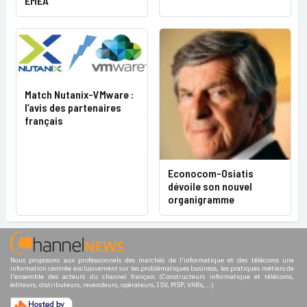
EMEA
Match Nutanix-VMware :
l’avis des partenaires
français
Econocom-Osiatis
dévoile son nouvel
organigramme
Nous proposons aux professionnels des marchés de l'informatique et des télécoms une
information centrée exclusivement sur les problématiques business, les pratiques métiers de
l'ensemble des acteurs du channel français (Constructeurs informatique et télécoms,
éditeurs, distributeurs, revendeurs, opérateurs, ISV, MSP, VARs,...)