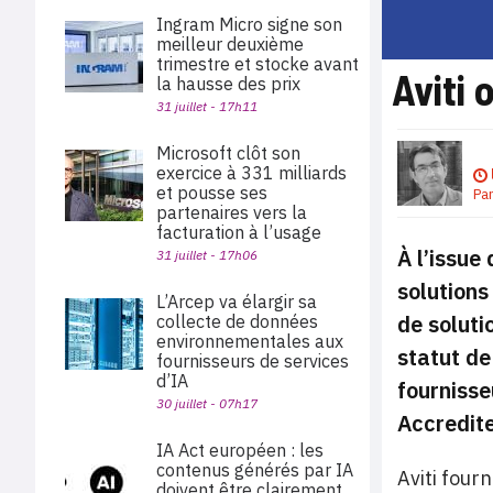
Ingram Micro signe son
meilleur deuxième
trimestre et stocke avant
Aviti 
la hausse des prix
31 juillet - 17h11
Microsoft clôt son
exercice à 331 milliards
et pousse ses
Pa
partenaires vers la
facturation à l’usage
À l’issue
31 juillet - 17h06
solutions
L’Arcep va élargir sa
de soluti
collecte de données
environnementales aux
statut de
fournisseurs de services
d’IA
fournisse
30 juillet - 07h17
Accredite
IA Act européen : les
contenus générés par IA
Aviti four
doivent être clairement