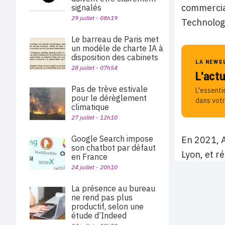
commercial
signalés
29 juillet - 08h19
Technologi
Le barreau de Paris met
un modèle de charte IA à
disposition des cabinets
LA NEWS
28 juillet - 07h54
L'act
Pas de trève estivale
L'essenti
pour le dérèglement
dans votr
climatique
27 juillet - 12h10
Google Search impose
En 2021, A
son chatbot par défaut
Lyon, et r
en France
24 juillet - 20h10
La présence au bureau
ne rend pas plus
productif, selon une
étude d’Indeed