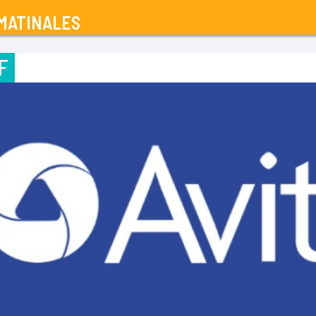
MATINALES
F