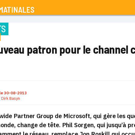
MATINALES
TS
uveau patron pour le channel 
le
30-08-2013
r
Dirk Basyn
ide Partner Group de Microsoft, qui gère les qu
monde, change de tête.
Phil Sorgen, qui jusqu’à p
mment le réseau, remplace Jon Roskill qui occupa