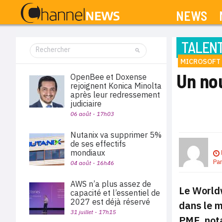
NEWS
TALEN
MICROSOFT
Un no
OpenBee et Doxense
rejoignent Konica Minolta
après leur redressement
judiciaire
06 août - 17h03
Nutanix va supprimer 5%
de ses effectifs
mondiaux
Pa
04 août - 16h46
AWS n’a plus assez de
Le Worldw
capacité et l’essentiel de
2027 est déjà réservé
dans le 
31 juillet - 17h15
PME, nota