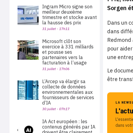
Ingram Micro signe son
Sorgen ét
meilleur deuxième
trimestre et stocke avant
Dans un co
la hausse des prix
31 juillet - 17h11
dans diffé
Redmond a
Microsoft clôt son
exercice à 331 milliards
pour aider
et pousse ses
une entrep
partenaires vers la
facturation à l’usage
31 juillet - 17h06
Le documen
être trans
L’Arcep va élargir sa
collecte de données
environnementales aux
fournisseurs de services
d’IA
LA NEWS
L'act
30 juillet - 07h17
L'essenti
IA Act européen : les
dans votr
contenus générés par IA
doivent être clairement