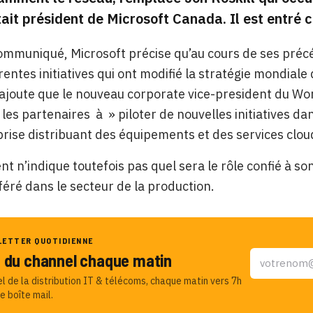
ait président de Microsoft Canada. Il est entré che
mmuniqué, Microsoft précise qu’au cours de ses précé
rentes initiatives qui ont modifié la stratégie mondiale
joute que le nouveau
corporate vice-president du Wor
 les partenaires à » piloter de nouvelles initiatives d
rise distribuant des équipements et des services cloud
t n’indique toutefois pas quel sera le rôle confié à s
féré dans le secteur de la production.
LETTER QUOTIDIENNE
u du channel chaque matin
el de la distribution IT & télécoms, chaque matin vers 7h
e boîte mail.