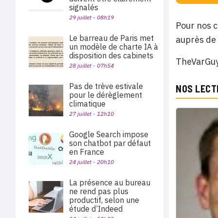
signalés
29 juillet - 08h19
Pour nos c
Le barreau de Paris met
auprès de 
un modèle de charte IA à
disposition des cabinets
TheVarGuy 
28 juillet - 07h54
Pas de trève estivale
NOS LECT
pour le dérèglement
climatique
27 juillet - 12h10
Google Search impose
son chatbot par défaut
en France
24 juillet - 20h10
La présence au bureau
ne rend pas plus
productif, selon une
étude d’Indeed