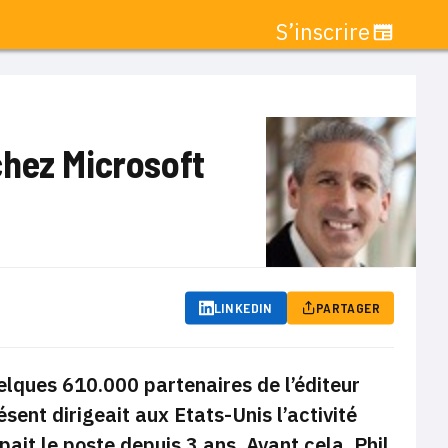
S’inscrire
chez Microsoft
LINKEDIN
PARTAGER
elques 610.000 partenaires de l’éditeur
résent dirigeait
aux Etats-Unis l’activité
it le poste depuis 3 ans. Avant cela, Phil