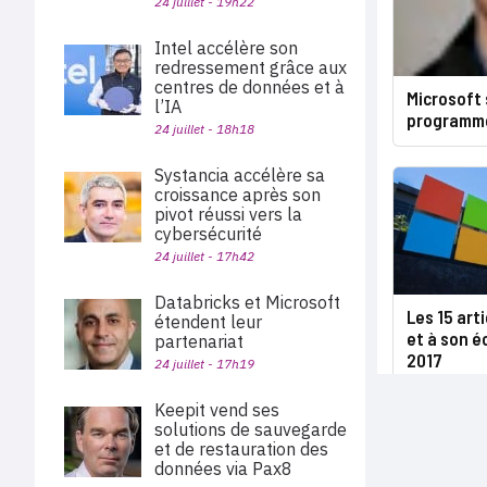
24 juillet - 19h22
Intel accélère son
redressement grâce aux
centres de données et à
Microsoft 
l’IA
programme
24 juillet - 18h18
Systancia accélère sa
croissance après son
pivot réussi vers la
cybersécurité
24 juillet - 17h42
Databricks et Microsoft
Les 15 art
étendent leur
et à son é
partenariat
2017
24 juillet - 17h19
Keepit vend ses
solutions de sauvegarde
et de restauration des
données via Pax8