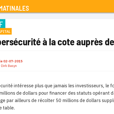
MATINALES
F
APITAL
ersécurité à la cote auprès de
le
02-07-2015
r
Dirk Basyn
curité intéresse plus que jamais les investisseurs, le fo
millions de dollars pour financer des statuts opérant d
age par ailleurs de récolter 50 millions de dollars su
e table.