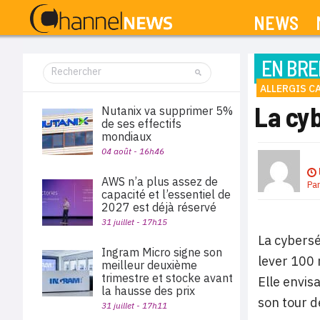
NEWS
EN BRE
ALLERGIS C
La cyb
Nutanix va supprimer 5%
de ses effectifs
mondiaux
04 août - 16h46
AWS n’a plus assez de
Pa
capacité et l’essentiel de
2027 est déjà réservé
31 juillet - 17h15
La cybersé
Ingram Micro signe son
lever 100 
meilleur deuxième
trimestre et stocke avant
Elle envis
la hausse des prix
son tour d
31 juillet - 17h11