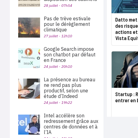
28 juillet - 07h54
Pas de trève estivale
Datto met 
pour le dérèglement
des risques
climatique
actions e
27 juillet - 12h10
Vista Equi
Google Search impose
son chatbot par défaut
en France
24 juillet - 20h10
La présence au bureau
ne rend pas plus
productif, selon une
Startup :
étude d’Indeed
entrer en 
24 juillet - 19h22
Intel accélère son
redressement grâce aux
centres de données et à
l’IA