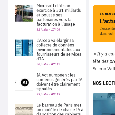
Microsoft clôt son
exercice à 331 milliards
LA NEWS
et pousse ses
partenaires vers la
L'act
facturation à l’usage
L'essenti
31 juillet - 17h06
dans votr
L’Arcep va élargir sa
collecte de données
environnementales aux
» Il y a ci
fournisseurs de services
d’IA
tête des p
30 juillet - 07h17
Silicon Va
IA Act européen : les
contenus générés par IA
NOS LECT
doivent être clairement
signalés
29 juillet - 08h19
Le barreau de Paris met
un modèle de charte IA à
disposition des cabinets