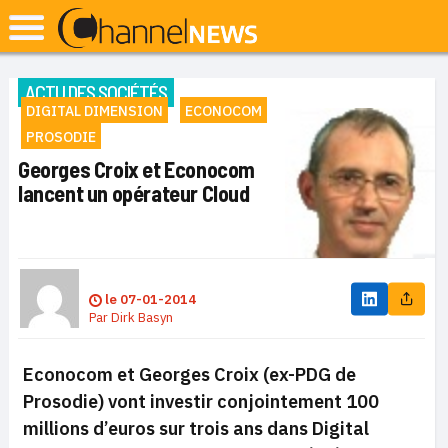
ACTU DES SOCIÉTÉS
DIGITAL DIMENSION
ECONOCOM
PROSODIE
Georges Croix et Econocom
lancent un opérateur Cloud
le
07-01-2014
Par
Dirk Basyn
Econocom et Georges Croix (ex-PDG de
Prosodie) vont investir conjointement 100
millions d’euros sur trois ans dans Digital