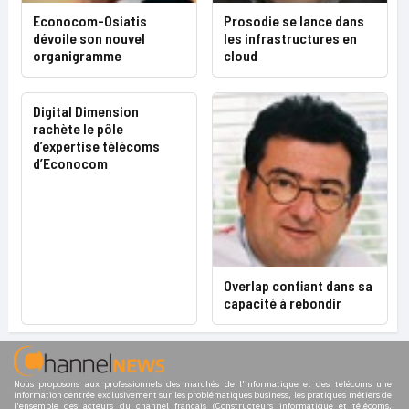
Econocom-Osiatis
Prosodie se lance dans
dévoile son nouvel
les infrastructures en
organigramme
cloud
Digital Dimension
rachète le pôle
d’expertise télécoms
d’Econocom
Overlap confiant dans sa
capacité à rebondir
Nous proposons aux professionnels des marchés de l'informatique et des télécoms une
information centrée exclusivement sur les problématiques business, les pratiques métiers de
l'ensemble des acteurs du channel français (Constructeurs informatique et télécoms,