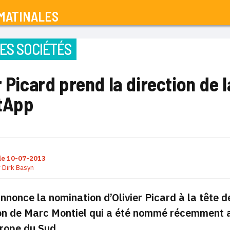
MATINALES
ES SOCIÉTÉS
r Picard prend la direction de la
tApp
le
10-07-2013
r
Dirk Basyn
nonce la nomination d’Olivier Picard à la tête de 
on de Marc Montiel qui a été nommé récemment au
rope du Sud.