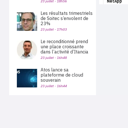
NetApp
23 juillet - 18h56
Les résultats trimestriels
de Soitec s’envolent de
23%
23 juillet - 17h03
Le reconditionné prend
une place croissante
dans l’activité d’Itancia
23 juillet - 16h48
Atos lance sa
plateforme de cloud
souverain
23 juillet - 16h44
Alphabet dépasse les
attentes, porté par la
croissance de 82% de
PLAN DU SITE
Google Cloud
Actu des sociétés
Agenda
23 juillet - 15h56
Nous proposons aux professionnels des marchés de
En bref
l'informatique et des télécoms une information centrée
exclusivement sur les problématiques business, les pratiques