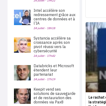
24 juillet - 19h22
Intel accélère son
redressement grâce aux
centres de données et à
l’IA
24 juillet - 18h18
Systancia accélère sa
croissance après son
pivot réussi vers la
cybersécurité
24 juillet - 17h42
Databricks et Microsoft
étendent leur
partenariat
24 juillet - 17h19
Keepit vend ses
solutions de sauvegarde
Le rachat 
et de restauration des
la stratég
données via Pax8