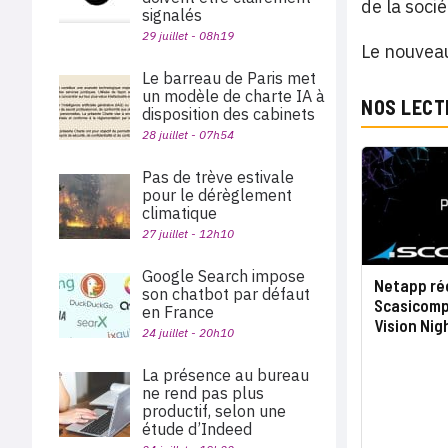
de la soci
signalés
29 juillet - 08h19
Le nouveau
Le barreau de Paris met
un modèle de charte IA à
NOS LECT
disposition des cabinets
28 juillet - 07h54
Pas de trève estivale
pour le dérèglement
climatique
27 juillet - 12h10
Google Search impose
Netapp ré
son chatbot par défaut
Scasicomp 
en France
Vision Nig
24 juillet - 20h10
La présence au bureau
ne rend pas plus
productif, selon une
étude d’Indeed