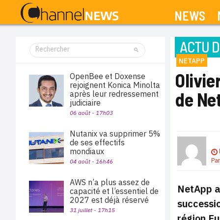
NEWS
ACTU D
NETAPP
Olivie
OpenBee et Doxense
rejoignent Konica Minolta
de Ne
après leur redressement
judiciaire
06 août - 17h03
Nutanix va supprimer 5%
de ses effectifs
mondiaux
Pa
04 août - 16h46
AWS n’a plus assez de
NetApp an
capacité et l’essentiel de
2027 est déjà réservé
successi
31 juillet - 17h15
région Eu