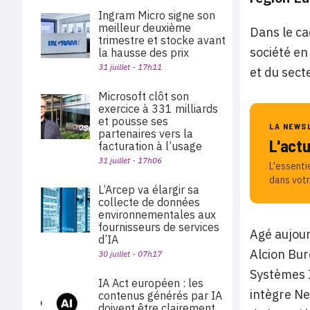
Ingram Micro signe son
meilleur deuxième
Dans le ca
trimestre et stocke avant
société en
la hausse des prix
31 juillet - 17h11
et du sect
Microsoft clôt son
exercice à 331 milliards
et pousse ses
LA NEWS
partenaires vers la
L'act
facturation à l’usage
31 juillet - 17h06
L'essenti
dans votr
L’Arcep va élargir sa
collecte de données
environnementales aux
fournisseurs de services
Agé aujour
d’IA
Alcion Bu
30 juillet - 07h17
Systèmes I
IA Act européen : les
intègre Ne
contenus générés par IA
doivent être clairement