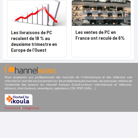
Les ventes de PC en
Les livraisons de PC
France ont reculé de 6%
reculent de 18 % au
deuxième trimestre en
Europe de l’Ouest
Nous proposons aux professionnels des marchés de l'informatique et des télécoms une
information centrée exclusivement sur les problématiques business, les pratiques métiers de
l'ensemble des acteurs du channel français (Constructeurs informatique et télécoms,
éditeurs, distributeurs, revendeurs, opérateurs, ISV, MSP, VARs,...)
Cloud privé
|
Infogérance