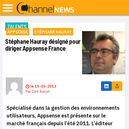
TALENTS
APPSENSE
STÉPHANE HAURAY
Stéphane Hauray désigné pour
diriger Appsense France
le
15-03-2013
Par
Dirk Basyn
Spécialisé dans la gestion des environnements
utilisateurs, Appsense est présente sur le
marché français depuis l’été 2011.
L’éditeur