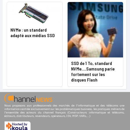
NVMe : un standard
adapté aux médias SSD
SSD de 1 To, standard
NVMe….Samsung parie
fortement sur les
disques Flash
Nous proposons aux professionnels des marchés de l'informatique et des télécoms une
information centrée exclusivement sur les problématiques business, les pratiques métiers de
l'ensemble des acteurs du channel français (Constructeurs informatique et télécoms,
éditeurs, distributeurs, revendeurs, opérateurs, ISV, MSP, VARs,...)