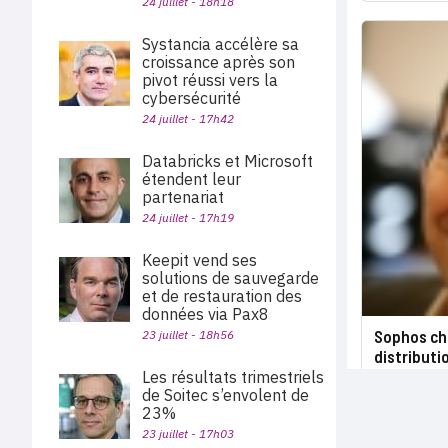
24 juillet - 18h18
Systancia accélère sa
croissance après son
pivot réussi vers la
cybersécurité
24 juillet - 17h42
Databricks et Microsoft
étendent leur
partenariat
24 juillet - 17h19
Keepit vend ses
solutions de sauvegarde
et de restauration des
données via Pax8
Sophos ch
23 juillet - 18h56
distributi
Les résultats trimestriels
de Soitec s’envolent de
23%
23 juillet - 17h03