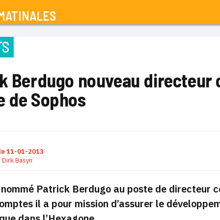
MATINALES
TS
ck Berdugo nouveau directeur
e de Sophos
le
11-01-2013
r
Dirk Basyn
 nommé Patrick Berdugo au poste de directeur c
mptes il a pour mission d’assurer le développeme
ique dans l’Hexagone.