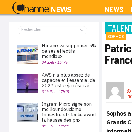
NEWS
TALEN
SOPHOS
Patri
Nutanix va supprimer 5%
de ses effectifs
Franc
mondiaux
04 août - 16h46
AWS n’a plus assez de
capacité et l’essentiel de
2027 est déjà réservé
31 juillet - 17h15
Pa
Ingram Micro signe son
meilleur deuxième
Sophos a
trimestre et stocke avant
la hausse des prix
Grands Co
31 juillet - 17h11
informat