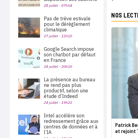
28 juillet - 07h54
NOS LECT
Pas de trève estivale
pour le dérèglement
climatique
27 juillet - 12h10
Google Search impose
son chatbot par défaut
en France
24 juillet - 20h10
La présence au bureau
ne rend pas plus
productif, selon une
étude d’Indeed
24 juillet - 19h22
Intel accélère son
redressement grâce aux
Patrick B
centres de données et à
et rejoint
l’IA