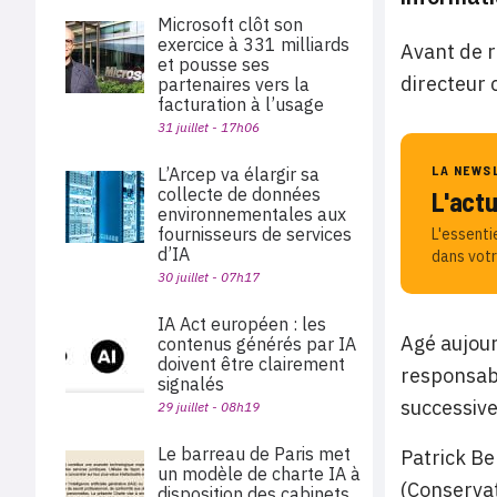
Microsoft clôt son
exercice à 331 milliards
Avant de r
et pousse ses
directeur
partenaires vers la
facturation à l’usage
31 juillet - 17h06
LA NEWS
L’Arcep va élargir sa
collecte de données
L'act
environnementales aux
fournisseurs de services
L'essenti
d’IA
dans votr
30 juillet - 07h17
IA Act européen : les
Agé aujour
contenus générés par IA
doivent être clairement
responsabl
signalés
successiv
29 juillet - 08h19
Le barreau de Paris met
Patrick B
un modèle de charte IA à
(Conservat
disposition des cabinets