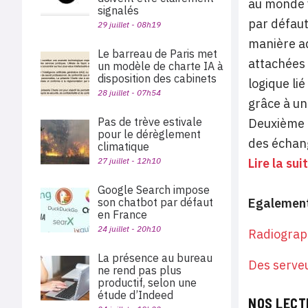
au monde vi
signalés
par défaut
29 juillet - 08h19
manière ad
Le barreau de Paris met
attachées 
un modèle de charte IA à
disposition des cabinets
logique li
28 juillet - 07h54
grâce à un
Pas de trève estivale
Deuxième a
pour le dérèglement
des échang
climatique
27 juillet - 12h10
Lire la su
Google Search impose
son chatbot par défaut
Egalement
en France
24 juillet - 20h10
Radiograp
La présence au bureau
Des serve
ne rend pas plus
productif, selon une
étude d’Indeed
NOS LECT