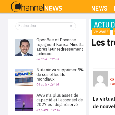
NEWS
ACTU D
VMWARE
Les t
OpenBee et Doxense
rejoignent Konica Minolta
après leur redressement
judiciaire
06 août - 17h03
Nutanix va supprimer 5%
de ses effectifs
mondiaux
Pa
04 août - 16h46
AWS n’a plus assez de
La virtua
capacité et l’essentiel de
2027 est déjà réservé
de nouve
31 juillet - 17h15