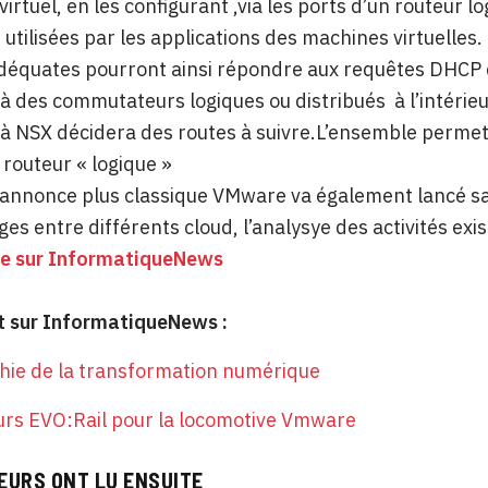
rtuel, en les configurant ,via les ports d’un routeur lo
 utilisées par les applications des machines virtuelle
équates pourront ainsi répondre aux requêtes DHCP d
à des commutateurs logiques ou distribués à l’intérieu
é à NSX décidera des routes à suivre.L’ensemble permet
 routeur « logique »
nnonce plus classique VMware va également lancé sa S
es entre différents cloud, l’analysye des activités exis
ite sur InformatiqueNews
 sur InformatiqueNews :
hie de la transformation numérique
urs EVO:Rail pour la locomotive Vmware
EURS ONT LU ENSUITE