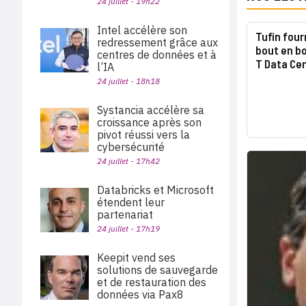
24 juillet - 19h22
Intel accélère son
Tufin four
redressement grâce aux
bout en b
centres de données et à
T Data Ce
l’IA
24 juillet - 18h18
Systancia accélère sa
croissance après son
pivot réussi vers la
cybersécurité
24 juillet - 17h42
Databricks et Microsoft
étendent leur
partenariat
24 juillet - 17h19
Keepit vend ses
solutions de sauvegarde
et de restauration des
données via Pax8