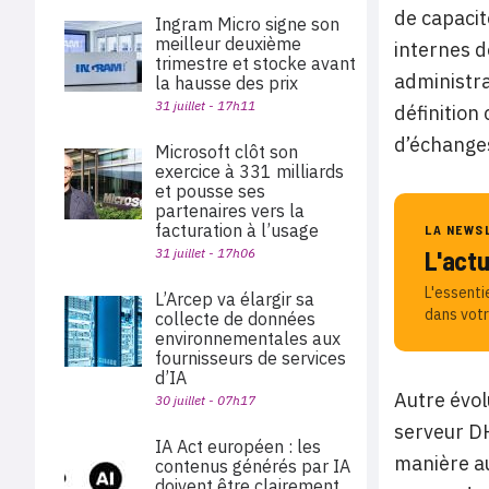
de capacit
Ingram Micro signe son
meilleur deuxième
internes d
trimestre et stocke avant
administra
la hausse des prix
31 juillet - 17h11
définition
d’échanges
Microsoft clôt son
exercice à 331 milliards
et pousse ses
partenaires vers la
facturation à l’usage
LA NEWS
31 juillet - 17h06
L'act
L'essenti
L’Arcep va élargir sa
dans votr
collecte de données
environnementales aux
fournisseurs de services
d’IA
Autre évol
30 juillet - 07h17
serveur DH
IA Act européen : les
manière au
contenus générés par IA
doivent être clairement