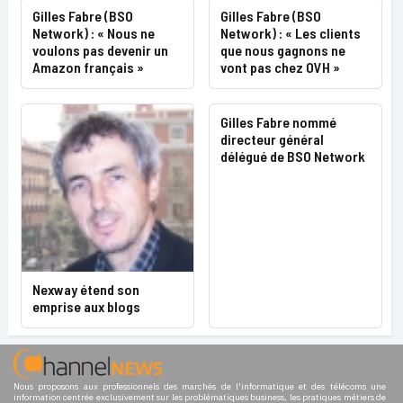
Gilles Fabre (BSO
Gilles Fabre (BSO
Network) : « Nous ne
Network) : « Les clients
voulons pas devenir un
que nous gagnons ne
Amazon français »
vont pas chez OVH »
Gilles Fabre nommé
directeur général
délégué de BSO Network
Nexway étend son
emprise aux blogs
Nous proposons aux professionnels des marchés de l'informatique et des télécoms une
information centrée exclusivement sur les problématiques business, les pratiques métiers de