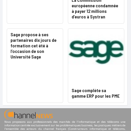
européenne condamnée
à payer 12 millions
d’euros à Systran
Sage propose à ses
partenaires dix jours de
formation cet été à
l’occasion de son
Université Sage
Sage complète sa
gamme ERP pour les PME
Nous proposons aux professionnels des marchés de l'informatique et des télécoms une
information centrée exclusivement sur les problématiques business, les pratiques métiers de
l'ensemble des acteurs du channel français (Constructeurs informatique et télécoms,