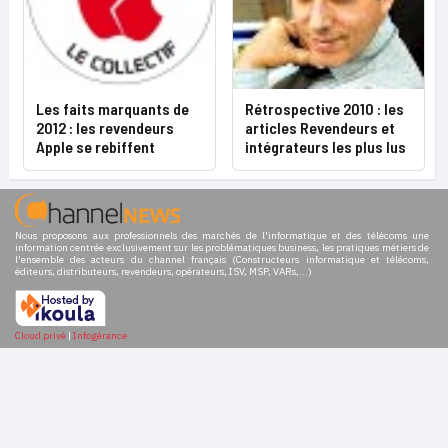
Les faits marquants de
Rétrospective 2010 : les
2012 : les revendeurs
articles Revendeurs et
Apple se rebiffent
intégrateurs les plus lus
Nous proposons aux professionnels des marchés de l'informatique et des télécoms une
information centrée exclusivement sur les problématiques business, les pratiques métiers de
l'ensemble des acteurs du channel français (Constructeurs informatique et télécoms,
éditeurs, distributeurs, revendeurs, opérateurs, ISV, MSP, VARs,...)
Cloud privé
|
Infogérance