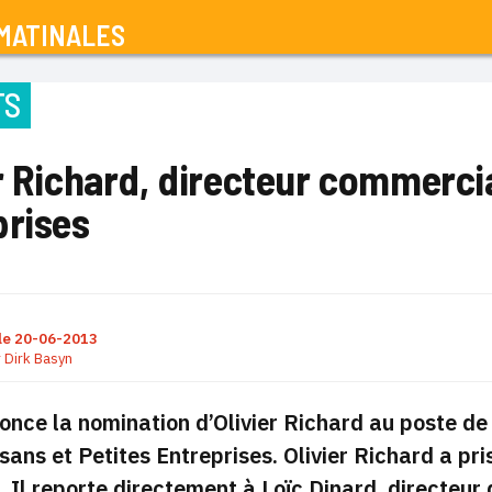
MATINALES
TS
r Richard, directeur commerci
prises
le
20-06-2013
r
Dirk Basyn
nce la nomination d’Olivier Richard au poste de
sans et Petites Entreprises.
Olivier Richard a pri
.
Il reporte directement à Loïc Dinard, directeur 