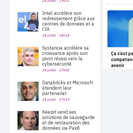
24 juillet - 19h22
Intel accélère son
redressement grâce aux
centres de données et à
l’IA
24 juillet - 18h18
Systancia accélère sa
croissance après son
Ça s’est p
pivot réussi vers la
compétenc
cybersécurité
avenir
24 juillet - 17h42
Databricks et Microsoft
étendent leur
partenariat
24 juillet - 17h19
Keepit vend ses
solutions de sauvegarde
et de restauration des
données via Pax8