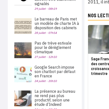
2011, il i
signalés
29 juillet - 08h19
NOS LECT
Le barreau de Paris met
un modèle de charte IA à
disposition des cabinets
28 juillet - 07h54
Pas de trève estivale
pour le dérèglement
climatique
27 juillet - 12h10
Sage Franc
des centr
Google Search impose
croissanc
son chatbot par défaut
trimestre
en France
24 juillet - 20h10
La présence au bureau
ne rend pas plus
productif, selon une
étude d’Indeed