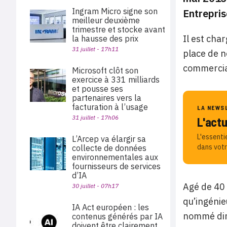
Ingram Micro signe son
Entrepris
meilleur deuxième
trimestre et stocke avant
Il est cha
la hausse des prix
31 juillet - 17h11
place de n
commercia
Microsoft clôt son
exercice à 331 milliards
et pousse ses
partenaires vers la
facturation à l’usage
LA NEWS
31 juillet - 17h06
L'act
L'essenti
L’Arcep va élargir sa
dans votr
collecte de données
environnementales aux
fournisseurs de services
d’IA
Agé de 40 
30 juillet - 07h17
qu’ingénie
IA Act européen : les
nommé dire
contenus générés par IA
doivent être clairement