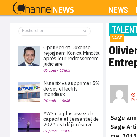
NEWS
TALEN
SAGE
Olivie
OpenBee et Doxense
rejoignent Konica Minolta
Entre
après leur redressement
judiciaire
06 août - 17h03
Nutanix va supprimer 5%
de ses effectifs
mondiaux
Pa
04 août - 16h46
AWS n’a plus assez de
Sage anno
capacité et l’essentiel de
2027 est déjà réservé
Sage Arti
31 juillet - 17h15
mai 2013