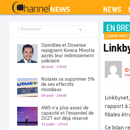
NEWS
EN BRE
LINKBYNET
Linkb
OpenBee et Doxense
rejoignent Konica Minolta
après leur redressement
judiciaire
06 août - 17h03
Pa
Nutanix va supprimer 5%
de ses effectifs
mondiaux
04 août - 16h46
Linkbynet,
rapport à 
AWS n’a plus assez de
capacité et l’essentiel de
filiales é
2027 est déjà réservé
31 juillet - 17h15
Ce bilan r