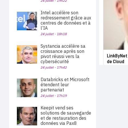
24 juillet - 19h22
Intel accélère son
redressement grâce aux
centres de données et à
l’IA
24 juillet - 18h18
Systancia accélère sa
croissance après son
LinkByNet 
pivot réussi vers la
de Cloud
cybersécurité
24 juillet - 17h42
Databricks et Microsoft
étendent leur
partenariat
24 juillet - 17h19
Keepit vend ses
solutions de sauvegarde
et de restauration des
données via Pax8