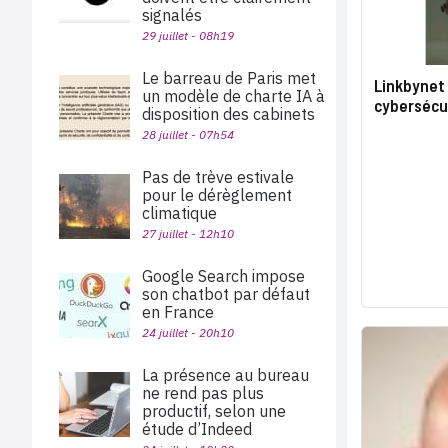
signalés
29 juillet - 08h19
Le barreau de Paris met
Linkbynet 
un modèle de charte IA à
cybersécu
disposition des cabinets
28 juillet - 07h54
Pas de trève estivale
pour le dérèglement
climatique
27 juillet - 12h10
Google Search impose
son chatbot par défaut
en France
24 juillet - 20h10
La présence au bureau
ne rend pas plus
productif, selon une
étude d’Indeed