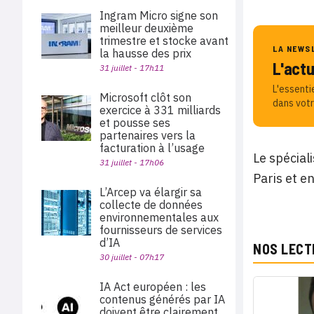
Ingram Micro signe son
meilleur deuxième
trimestre et stocke avant
LA NEWS
la hausse des prix
L'act
31 juillet - 17h11
L'essenti
Microsoft clôt son
dans votr
exercice à 331 milliards
et pousse ses
partenaires vers la
facturation à l’usage
Le spécial
31 juillet - 17h06
Paris et e
L’Arcep va élargir sa
collecte de données
environnementales aux
fournisseurs de services
d’IA
NOS LECT
30 juillet - 07h17
IA Act européen : les
contenus générés par IA
doivent être clairement