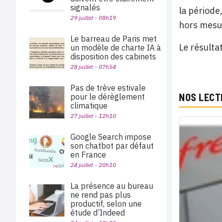
signalés
la période
29 juillet - 08h19
hors mesur
Le barreau de Paris met
Le résultat
un modèle de charte IA à
disposition des cabinets
28 juillet - 07h54
Pas de trève estivale
NOS LECT
pour le dérèglement
climatique
27 juillet - 12h10
Google Search impose
son chatbot par défaut
en France
24 juillet - 20h10
La présence au bureau
ne rend pas plus
productif, selon une
étude d’Indeed