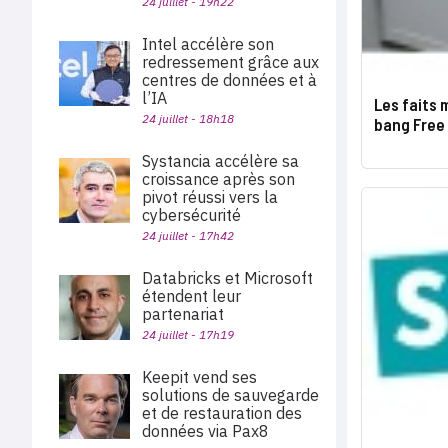
24 juillet - 19h22
Intel accélère son
redressement grâce aux
centres de données et à
l’IA
Les faits 
24 juillet - 18h18
bang Free
Systancia accélère sa
croissance après son
pivot réussi vers la
cybersécurité
24 juillet - 17h42
Databricks et Microsoft
étendent leur
partenariat
24 juillet - 17h19
Keepit vend ses
solutions de sauvegarde
et de restauration des
données via Pax8