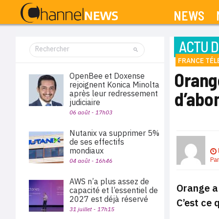
NEWS
ACTU D
FRANCE TÉ
Orang
OpenBee et Doxense
rejoignent Konica Minolta
d’abo
après leur redressement
judiciaire
06 août - 17h03
Nutanix va supprimer 5%
de ses effectifs
mondiaux
Pa
04 août - 16h46
AWS n’a plus assez de
Orange a 
capacité et l’essentiel de
2027 est déjà réservé
C’est ce 
31 juillet - 17h15