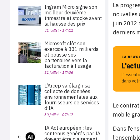
La progres
Ingram Micro signe son
meilleur deuxième
nouvelles 
trimestre et stocke avant
juin 2012 
la hausse des prix
31 juillet - 17h11
derniers m
Microsoft clôt son
exercice à 331 milliards
et pousse ses
LA NEWS
partenaires vers la
L'act
facturation à l’usage
31 juillet - 17h06
L'essenti
dans votr
L’Arcep va élargir sa
collecte de données
environnementales aux
fournisseurs de services
Le contrat
d’IA
mobile gra
30 juillet - 07h17
IA Act européen : les
Dans l’ens
contenus générés par IA
l’ensemble
doivent être clairement