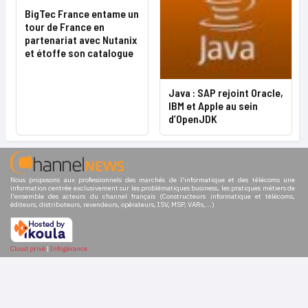
BigTec France entame un
tour de France en
partenariat avec Nutanix
et étoffe son catalogue
Java : SAP rejoint Oracle,
IBM et Apple au sein
d’OpenJDK
Nous proposons aux professionnels des marchés de l'informatique et des télécoms une
information centrée exclusivement sur les problématiques business, les pratiques métiers de
l'ensemble des acteurs du channel français (Constructeurs informatique et télécoms,
éditeurs, distributeurs, revendeurs, opérateurs, ISV, MSP, VARs,...)
Cloud privé
|
Infogérance