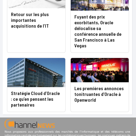
Retour sur les plus
Fuyant des prix
importantes
exorbitants, Oracle
acquisitions de l’IT
délocalise sa
conférence annuelle de
San Francisco à Las
Vegas
Les premières annonces
Stratégie Cloud d’Oracle
tonitruantes d’Oracle à
: ce qu’en pensent les
Openworld
partenaires
Nous proposons aux professionnels des marchés de l'informatique et des télécoms une
information centrée exclusivement sur les problématiques business, les pratiques métiers de