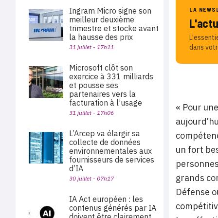
Ingram Micro signe son
LA NEWS
meilleur deuxième
L'act
trimestre et stocke avant
la hausse des prix
L'essenti
dans votr
31 juillet - 17h11
Microsoft clôt son
exercice à 331 milliards
et pousse ses
partenaires vers la
facturation à l’usage
« Pour une
31 juillet - 17h06
aujourd’hu
L’Arcep va élargir sa
compétence
collecte de données
un fort be
environnementales aux
fournisseurs de services
personnes,
d’IA
grands com
30 juillet - 07h17
Défense ou
IA Act européen : les
compétitiv
contenus générés par IA
doivent être clairement