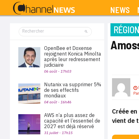
NEWS
RÉGIO
Amoss
OpenBee et Doxense
rejoignent Konica Minolta
après leur redressement
judiciaire
06 août - 17h03
Nutanix va supprimer 5%
de ses effectifs
Pa
mondiaux
04 août - 16h46
Créée en 
AWS n’a plus assez de
vient de 
capacité et l’essentiel de
2027 est déjà réservé
31 juillet - 17h15