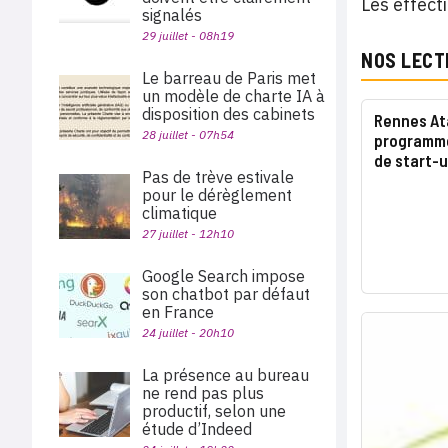
Les effect
signalés
29 juillet - 08h19
NOS LECT
Le barreau de Paris met
un modèle de charte IA à
disposition des cabinets
Rennes At
28 juillet - 07h54
programme
de start-
Pas de trève estivale
pour le dérèglement
climatique
27 juillet - 12h10
Google Search impose
son chatbot par défaut
en France
24 juillet - 20h10
La présence au bureau
ne rend pas plus
productif, selon une
étude d’Indeed