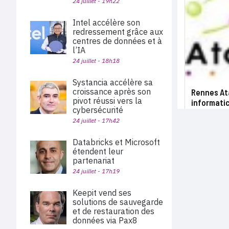
24 juillet - 19h22
Intel accélère son
redressement grâce aux
centres de données et à
l’IA
24 juillet - 18h18
Systancia accélère sa
croissance après son
Rennes At
pivot réussi vers la
informati
cybersécurité
24 juillet - 17h42
Databricks et Microsoft
étendent leur
partenariat
24 juillet - 17h19
Keepit vend ses
solutions de sauvegarde
et de restauration des
données via Pax8