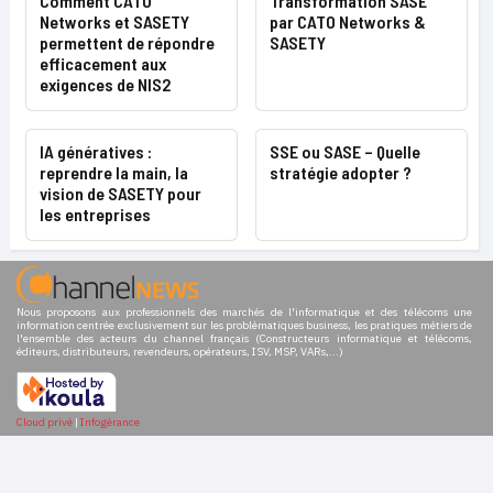
Comment CATO
Transformation SASE
Networks et SASETY
par CATO Networks &
permettent de répondre
SASETY
efficacement aux
exigences de NIS2
IA génératives :
SSE ou SASE – Quelle
reprendre la main, la
stratégie adopter ?
vision de SASETY pour
les entreprises
Nous proposons aux professionnels des marchés de l'informatique et des télécoms une
information centrée exclusivement sur les problématiques business, les pratiques métiers de
l'ensemble des acteurs du channel français (Constructeurs informatique et télécoms,
éditeurs, distributeurs, revendeurs, opérateurs, ISV, MSP, VARs,...)
Cloud privé
|
Infogérance