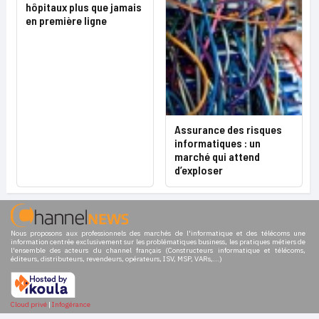
hôpitaux plus que jamais
en première ligne
Assurance des risques
informatiques : un
marché qui attend
d’exploser
Nous proposons aux professionnels des marchés de l'informatique et des télécoms une
information centrée exclusivement sur les problématiques business, les pratiques métiers de
l'ensemble des acteurs du channel français (Constructeurs informatique et télécoms,
éditeurs, distributeurs, revendeurs, opérateurs, ISV, MSP, VARs,...)
Cloud privé
|
Infogérance